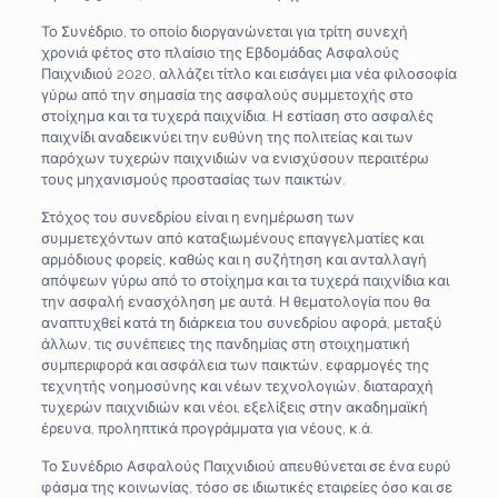
Το Συνέδριο, το οποίο διοργανώνεται για τρίτη συνεχή
χρονιά φέτος στο πλαίσιο της Εβδομάδας Ασφαλούς
Παιχνιδιού 2020, αλλάζει τίτλο και εισάγει μια νέα φιλοσοφία
γύρω από την σημασία της ασφαλούς συμμετοχής στο
στοίχημα και τα τυχερά παιχνίδια. Η εστίαση στο ασφαλές
παιχνίδι αναδεικνύει την ευθύνη της πολιτείας και των
παρόχων τυχερών παιχνιδιών να ενισχύσουν περαιτέρω
τους μηχανισμούς προστασίας των παικτών.
Στόχος του συνεδρίου είναι η ενημέρωση των
συμμετεχόντων από καταξιωμένους επαγγελματίες και
αρμόδιους φορείς, καθώς και η συζήτηση και ανταλλαγή
απόψεων γύρω από το στοίχημα και τα τυχερά παιχνίδια και
την ασφαλή ενασχόληση με αυτά. Η θεματολογία που θα
αναπτυχθεί κατά τη διάρκεια του συνεδρίου αφορά, μεταξύ
άλλων, τις συνέπειες της πανδημίας στη στοιχηματική
συμπεριφορά και ασφάλεια των παικτών, εφαρμογές της
τεχνητής νοημοσύνης και νέων τεχνολογιών, διαταραχή
τυχερών παιχνιδιών και νέοι, εξελίξεις στην ακαδημαϊκή
έρευνα, προληπτικά προγράμματα για νέους, κ.ά.
Το Συνέδριο Ασφαλούς Παιχνιδιού απευθύνεται σε ένα ευρύ
φάσμα της κοινωνίας, τόσο σε ιδιωτικές εταιρείες όσο και σε