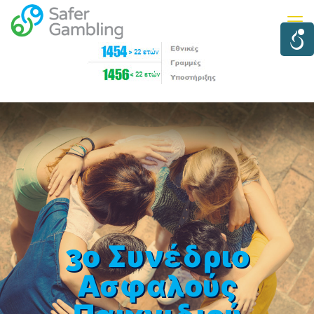
3ο Συνέδριο
Ασφαλούς