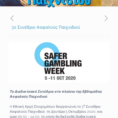
Παιχνιδιού
3ο Συνέδριο Ασφαλούς Παιχνιδιού
Το Διαδικτυακό Συνέδριο στο πλαίσιο της Εβδομάδας
Ασφαλούς Παιχνιδιού
ο
H Εθνική Αρχή Στοιχημάτων διοργανώνει το 3
Συνέδριο
Ασφαλούς Παιχνιδιού, τη Δευτέρα 5 Οκτωβρίου 2020, και
ώρα 09:30 – 14:00, το οποίο θα διεξαχθεί διαδικτυακά.