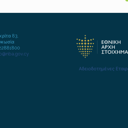
κρίτα 83,
υκωσία
722881800
fo@nba.gov.cy
Αδειοδοτημένες Εταιρ