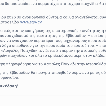
ου θα αποφασίσει να συμμετέχει στα τυχερά παιχνίδια, θα 
ού 2020 θα ανακοινωθεί σύντομα και θα ανανεώνεται συν
 ιστοσελίδα
www.sgw.cy
κτικές και τις εισηγήσεις της επιστημονικής κοινότητας,
 επανασχεδιασμό της ταυτότητας της Εβδομάδας. Η εστίαση
διών να ενισχύσουν περαιτέρω τους μηχανισμούς προστασί
ιο λόγο υπεύθυνος για την προστασία του εαυτού του. Η επι
«Ασφαλές Παιχνίδι» τονίζεται ότι πέραν της ατομικής ευθ
ερών παιχνιδιών και όλα τα εμπλεκόμενα μέρη στον κλάδο.
τερη πληροφόρηση για το Ασφαλές Παιχνίδι στην ιστοσελίδ
σεις της Εβδομάδας θα πραγματοποιηθούν σύμφωνα με τις ο
κορωνοϊού.
ασκέδαση!