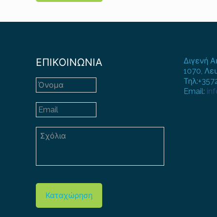
ΕΠΙΚΟΙΝΩΝΙΑ
Διγενή Α
1070, Λε
Τηλ:+35
Email:
in
Καταχώρηση