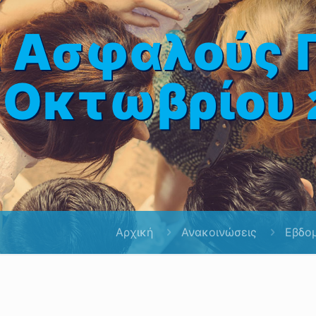
 Ασφαλούς Π
1 Οκτωβρίου 
Αρχική
Ανακοινώσεις
Εβδομ