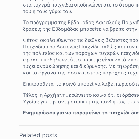
στα τυχερά παιχνίδια υποδηλώνει ότι, το άτομο π
του ή τους γύρω του.
Το πρόγραμμα της Εβδομάδας Ασφαλούς Παιχνιδι
δράσεις της Εβδομάδας μπορείτε να βρείτε στην
Φέτος, ακολουθώντας τις διεθνείς βέλτιστες πρα
Παιχνιδιού σε Ασφαλές Παιχνίδι, καθώς και τον
της πολιτείας και των παρόχων τυχερών παιχνι
φράση, υποδηλώνει ότι ο παίκτης είναι κατά κύρ
τύχει αναθεώρησης και διεύρυνσης. Με τη φράση 
και τα όργανα της, όσο και στους παρόχους τυχ
Επιπρόσθετα, το κοινό μπορεί να λάβει περισσό
Τέλος, η Αρχή ενημερώνει το κοινό ότι, οι δρά
Υγείας για την αντιμετώπιση της πανδημίας του 
Ενημερώσου για να παραμείνει το παιχνίδι δι
Related posts