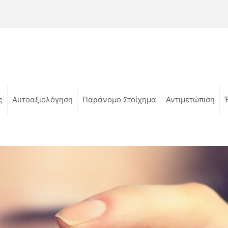
ς
Αυτοαξιολόγηση
Παράνομο Στοίχημα
Αντιμετώπιση