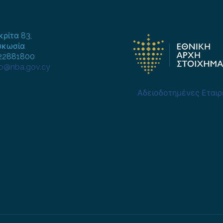
κρίτα 83,
υκωσία
722881800
fo@nba.gov.cy
Αδειοδοτημένες Εταιρ