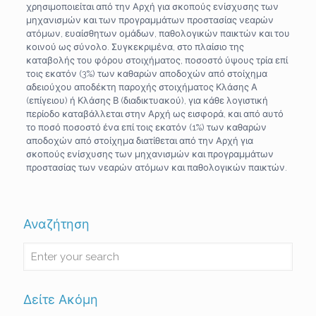
χρησιμοποιείται από την Αρχή για σκοπούς ενίσχυσης των
μηχανισμών και των προγραμμάτων προστασίας νεαρών
ατόμων, ευαίσθητων ομάδων, παθολογικών παικτών και του
κοινού ως σύνολο. Συγκεκριμένα, στο πλαίσιο της
καταβολής του φόρου στοιχήματος, ποσοστό ύψους τρία επί
τοις εκατόν (3%) των καθαρών αποδοχών από στοίχημα
αδειούχου αποδέκτη παροχής στοιχήματος Κλάσης Α
(επίγειου) ή Κλάσης Β (διαδικτυακού), για κάθε λογιστική
περίοδο καταβάλλεται στην Αρχή ως εισφορά, και από αυτό
το ποσό ποσοστό ένα επί τοις εκατόν (1%) των καθαρών
αποδοχών από στοίχημα διατίθεται από την Αρχή για
σκοπούς ενίσχυσης των μηχανισμών και προγραμμάτων
προστασίας των νεαρών ατόμων και παθολογικών παικτών.
Αναζήτηση
Δείτε Ακόμη