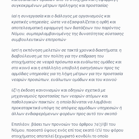
συγκεκριμένων μέτρων πρόληψης και προστασίας·
(ια) η συνεργασία και ο διάλογος με οργανισμούς και
κρατικές υπηρεσίες, ώστε να εξασφαλίζεται η ορθή και
αποτελεσματική εφαρμογή των διατάξεων του παρόντος
Νόμου, συμπεριλαμβανομένης της δυνατότητας σύστασης
συμβουλευτικών επιτροπών·
(ιστ) η εκπόνηση μελετών σε τακτά χρονικά διαστήματα, η
διαβούλευση με τον πολίτη για την επίδραση του
στοιχήματος σε νεαρά πρόσωπα και ευάλωτες ομάδες και
στο κοινό και η επάλληλη υποβολή εισηγήσεων προς τις
αρμόδιες υπηρεσίες για τη λήψη μέτρων για την προστασία
νεαρών προσώπων, ευάλωτων ομάδων και του κοινού·
(ιζ) η έκδοση κανονισμών και οδηγιών σχετικά με
μηχανισμούς προστασίας των νεαρών ατόμων και
παθολογικών παικτών, η οποία δύναται να λαμβάνει
προκαταρκτικά υπόψη τις απόψεις αρμόδιων υπηρεσιών ή
άλλων ενδιαφερόμενων φορέων προς αυτό τον σκοπό·
Επιπλέον, βάσει των προνοιών του άρθρου 74(3)(β) του
Νόμου, ποσοστό ύψους ενός επί τοις εκατό (1%) του φόρου
στοιχήματος αποτελεί ξεχωριστό κονδύλι το οποίο