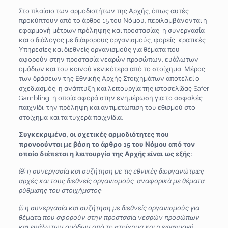
Στο πλαίσιο των αρμοδιοτήτων της Αρχής, όπως αυτές
προκύπτουν από το άρθρο 15 του Νόμου, περιλαμβάνονται η
εφαρμογή μέτρων πρόληψης και προστασίας, η συνεργασία
και ο διάλογος με διάφορους οργανισμούς, φορείς, κρατικές
Υπηρεσίες και διεθνείς οργανισμούς για θέματα που
αφορούν στην προστασία νεαρών προσώπων, ευάλωτων
ομάδων και του κοινού γενικότερα από το στοίχημα. Μέρος
των δράσεων της Εθνικής Αρχής Στοιχημάτων αποτελεί ο
σχεδιασμός, η ανάπτυξη και λειτουργία της ιστοσελίδας Safer
Gambling, η οποία αφορά στην ενημέρωση για το ασφαλές
παιχνίδι, την πρόληψη και αντιμετώπιση του εθισμού στο
στοίχημα και τα τυχερά παιχνίδια.
Συγκεκριμένα, οι σχετικές αρμοδιότητες που
προνοούνται με βάση το άρθρο 15 του Νόμου από τον
οποίο διέπεται η λειτουργία της Αρχής είναι ως εξής:
(θ) η συνεργασία και συζήτηση με τις εθνικές διοργανώτριες
αρχές και τους διεθνείς οργανισμούς, αναφορικά με θέματα
ρύθμισης του στοιχήματος·
(ι) η συνεργασία και συζήτηση με διεθνείς οργανισμούς για
θέματα που αφορούν στην προστασία νεαρών προσώπων
και ευάλωτων ομάδων από το στοίχημα και η εφαρμογή