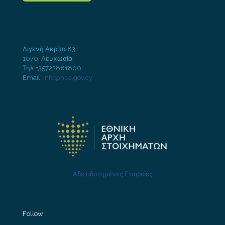
Διγενή Ακρίτα 83,
1070, Λευκωσία
Τηλ:+35722881800
Email:
info@nba.gov.cy
Αδειοδοτημένες Εταιρείες
Follow