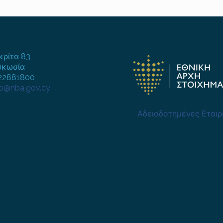
κρίτα 83,
υκωσία
722881800
fo@nba.gov.cy
Αδειοδοτημένες Εταιρ