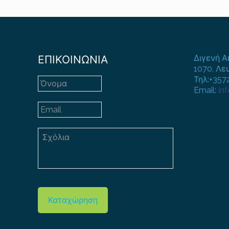
ΕΠΙΚΟΙΝΩΝΙΑ
Διγενή Α
1070, Λε
Τηλ:+35
Email:
in
Καταχώρηση