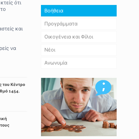
κτείς ότι
 το
Βοήθεια
Προγράμματα
αστείς και
Οικογένεια και Φίλοι
ρείς να
Νέοι
Ανωνυμία
ς του Κέντρο
ιθμό 1454.
τική
 τους