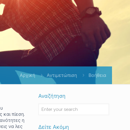
Αρχική
Αντιμετώπιση
Βοήθεια
Αναζήτηση
ου
 και πίεση.
θανότητες η
εις να λες
Δείτε Ακόμη