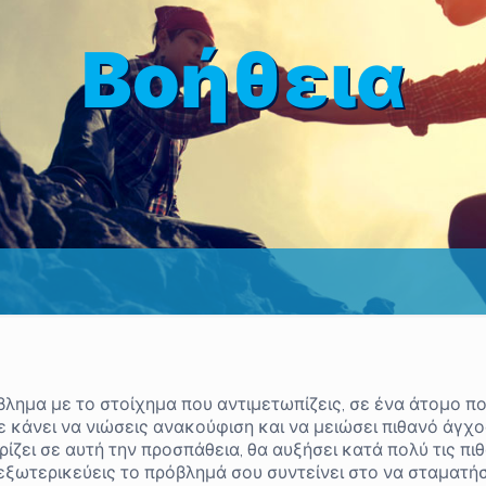
Βοήθεια
βλημα με το στοίχημα που αντιμετωπίζεις, σε ένα άτομο π
σε κάνει να νιώσεις ανακούφιση και να μειώσει πιθανό άγχος
ίζει σε αυτή την προσπάθεια, θα αυξήσει κατά πολύ τις πι
α εξωτερικεύεις το πρόβλημά σου συντείνει στο να σταματήσ