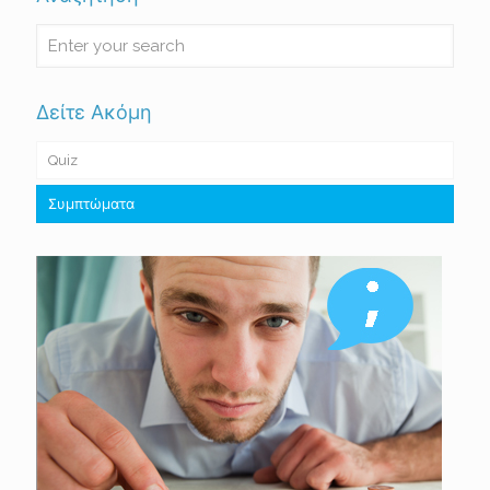
Δείτε Ακόμη
Quiz
Συμπτώματα