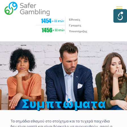
Συμπτώματα
Τα σημάδια εθισμού στο στοίχημα και τα τυχερά παιχνίδια
δεν είναι ορατά και είναι δύσκολο να ανιχνευθούν, αφού η