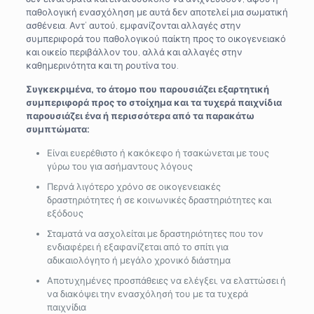
παθολογική ενασχόληση με αυτά δεν αποτελεί μια σωματική
ασθένεια. Αντ’ αυτού, εμφανίζονται αλλαγές στην
συμπεριφορά του παθολογικού παίκτη προς το οικογενειακό
και οικείο περιβάλλον του, αλλά και αλλαγές στην
καθημερινότητα και τη ρουτίνα του.
Συγκεκριμένα, το άτομο που παρουσιάζει εξαρτητική
συμπεριφορά προς το στοίχημα και τα τυχερά παιχνίδια
παρουσιάζει ένα ή περισσότερα από τα παρακάτω
συμπτώματα:
Είναι ευερέθιστο ή κακόκεφο ή τσακώνεται με τους
γύρω του για ασήμαντους λόγους
Περνά λιγότερο χρόνο σε οικογενειακές
δραστηριότητες ή σε κοινωνικές δραστηριότητες και
εξόδους
Σταματά να ασχολείται με δραστηριότητες που τον
ενδιαφέρει ή εξαφανίζεται από το σπίτι για
αδικαιολόγητο ή μεγάλο χρονικό διάστημα
Αποτυχημένες προσπάθειες να ελέγξει, να ελαττώσει ή
να διακόψει την ενασχόλησή του με τα τυχερά
παιχνίδια