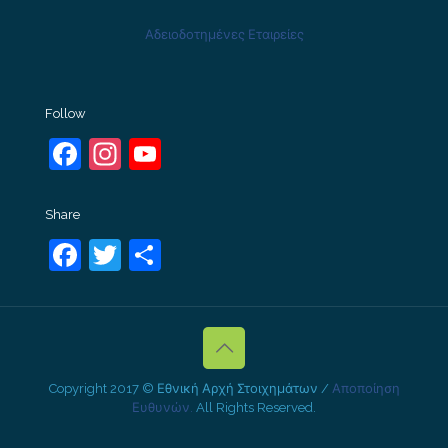
Αδειοδοτημένες Εταιρείες
Follow
Facebook
Instagram
YouTube
Channel
Share
Facebook
Twitter
Share
Copyright 2017 © Εθνική Αρχή Στοιχημάτων /
Αποποίηση
Ευθυνών.
All Rights Reserved.