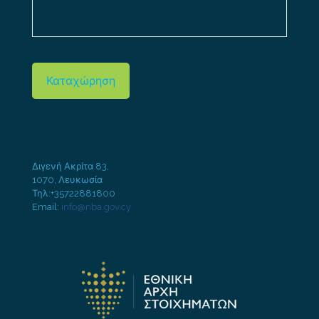
Καταχώρηση
Διγενή Ακρίτα 83,
1070, Λευκωσία
Τηλ:+35722881800
Email:
info@nba.gov.cy