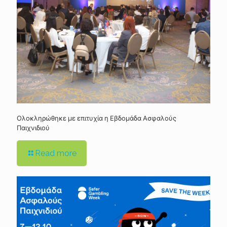
Ολοκληρώθηκε με επιτυχία η Εβδομάδα Ασφαλούς
Παιχνιδιού
Read more