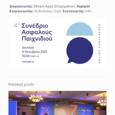
Διοργανωτής:
Εθνική Αρχή Στοιχημάτων,
Χορηγοί
Επικοινωνίας:
IN Business, Gold,
Συντονιστής:
IMH
Related posts