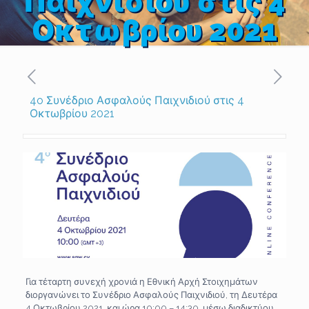
Παιχνιδιού στις 4
Οκτωβρίου 2021
4o Συνέδριο Ασφαλούς Παιχνιδιού στις 4
Οκτωβρίου 2021
Για τέταρτη συνεχή χρονιά η Εθνική Αρχή Στοιχημάτων
διοργανώνει το Συνέδριο Ασφαλούς Παιχνιδιού, τη Δευτέρα
4 Οκτωβρίου 2021, και ώρα 10:00 – 14:30, μέσω διαδικτύου