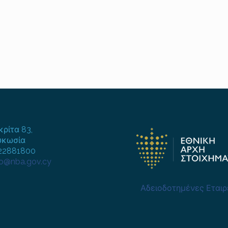
κρίτα 83,
υκωσία
722881800
fo@nba.gov.cy
Αδειοδοτημένες Εταιρ