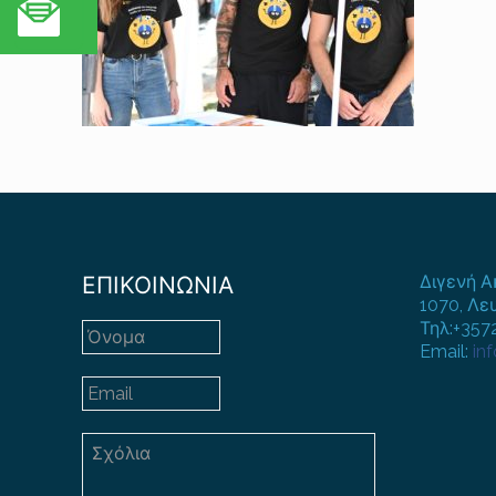
ΕΠΙΚΟΙΝΩΝΙΑ
Διγενή Α
1070, Λε
Τηλ:+35
Email:
in