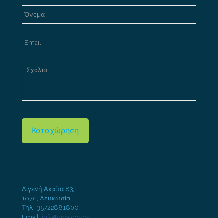
Καταχώρηση
Διγενή Ακρίτα 83,
1070, Λευκωσία
Τηλ:+35722881800
Email:
info@nba.gov.cy