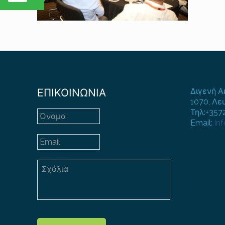
ΕΠΙΚΟΙΝΩΝΙΑ
Διγενή Α
1070, Λε
Τηλ:+35
Email:
in