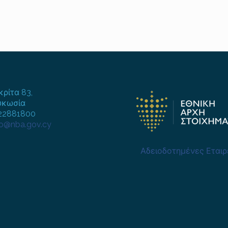
κρίτα 83,
υκωσία
722881800
fo@nba.gov.cy
Αδειοδοτημένες Εταιρ