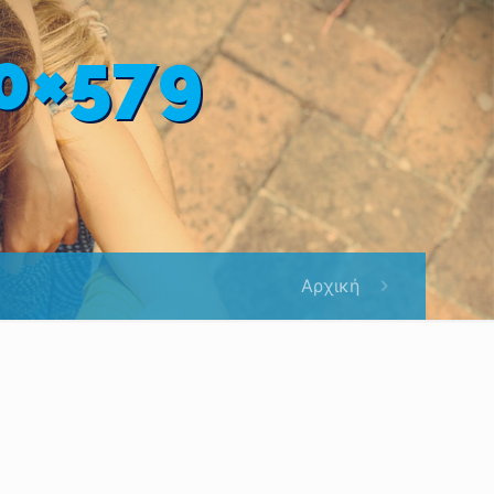
0×579
Αρχική