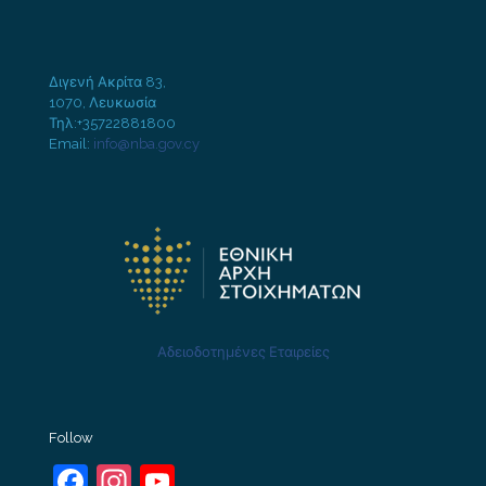
Διγενή Ακρίτα 83,
1070, Λευκωσία
Τηλ:+35722881800
Email:
info@nba.gov.cy
Αδειοδοτημένες Εταιρείες
Follow
Facebook
Instagram
YouTube