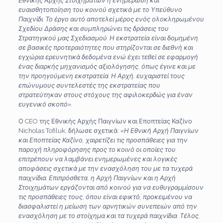
Εθνικής Αρχής Στοιχημάτων η ενημέρωση και
ευαισθητοποίηση του κοινού σχετικά με το Υπεύθυνο
Παιχνίδι. Το έργο αυτό αποτελεί μέρος ενός ολοκληρωμένου
Σχεδίου Δράσης και συμπληρώνει τις δράσεις του
Στρατηγικού μας Σχεδιασμού. Η εκστρατεία είναι δομημένη
σε βασικές προτεραιότητες που στηρίζονται σε διεθνή και
εγχώρια ερευνητικά δεδομένα ενώ έχει τεθεί σε εφαρμογή
ένας διαρκής μηχανισμός αξιολόγησης, όπως έγινε και με
την προηγούμενη εκστρατεία. Η Αρχή
,
ευχαριστεί τους
επώνυμους συντελεστές της εκστρατείας που
στρατεύτηκαν στους στόχους της αφιλ
οκερδώς για έναν
ευγενικό σκοπό
».
Ο CEO της Εθνικής Αρχής Παιγνίων και Εποπτείας Καζίνο
Nicholas Tofiluk, δήλωσε σχετικά:
«Η Εθνική Αρχή Παιγνίων
και Εποπτείας Καζίνο, χαιρετίζει τις προσπάθειες για την
παροχή πληροφόρησης προς το κοινό οι οποίες του
επιτρέπουν να λαμβάνει ενημερωμένες και λογικές
αποφάσεις σχετικά με την ενασχόληση του με τα τυχερά
παιχνίδια. Επιπρόσθετα, η Αρχή Παιγνίων και η Αρχή
Στοιχημάτων εργάζονται από κοινού για να ευθυγραμμίσουν
τις προσπάθειες τους, όπου είναι εφικτό, προκειμένου να
διασφαλιστεί η μείωση των αρνητικών συνεπειών από την
ενασχόληση με το στοίχημα και τα τυχερά παιχνίδια. Τέλος,