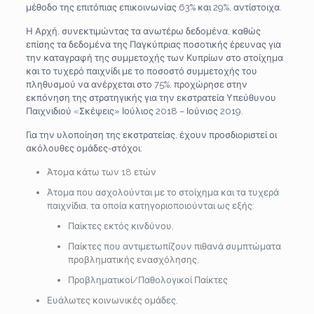
μέθοδο της επιτόπιας επικοινωνίας 63% και 29%, αντίστοιχα.
Η Αρχή, συνεκτιμώντας τα ανωτέρω δεδομένα, καθώς
επίσης τα δεδομένα της Παγκύπριας ποσοτικής έρευνας για
την καταγραφή της συμμετοχής των Κυπρίων στο στοίχημα
και το τυχερό παιχνίδι με το ποσοστό συμμετοχής του
πληθυσμού να ανέρχεται στο 75%, προχώρησε στην
εκπόνηση της στρατηγικής για την εκστρατεία Υπεύθυνου
Παιχνιδιού «Σκέψεις» Ιούλιος 2018 – Ιούνιος 2019.
Για την υλοποίηση της εκστρατείας, έχουν προσδιοριστεί οι
ακόλουθες ομάδες-στόχοι:
Άτομα κάτω των 18 ετών
Άτομα που ασχολούνται με το στοίχημα και τα τυχερά
παιχνίδια, τα οποία κατηγοριοποιούνται ως εξής:
Παίκτες εκτός κινδύνου,
Παίκτες που αντιμετωπίζουν πιθανά συμπτώματα
προβληματικής ενασχόλησης,
Προβληματικοί/Παθολογικοί Παίκτες
Ευάλωτες κοινωνικές ομάδες,