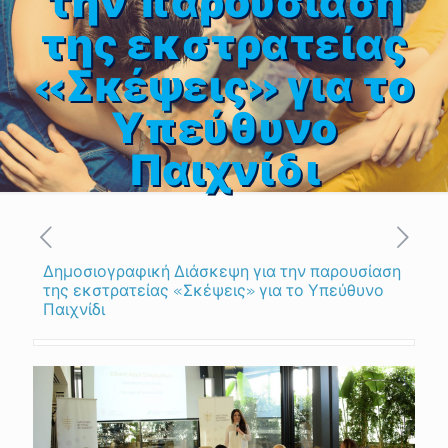
την παρουσίαση
της εκστρατείας
«Σκέψεις» για το
Υπεύθυνο
Παιχνίδι
Δημοσιογραφική Διάσκεψη για την παρουσίαση
της εκστρατείας «Σκέψεις» για το Υπεύθυνο
Παιχνίδι