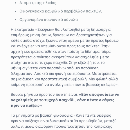
Άτομα τρίτης ηλικίας,
Οικογενειακό και φιλικό περιβάλλον παικτών,
Οργανωμένα κοινωνικά σύνολα
Η εκστρατεία «Σκέψεις» θα υλοποιηθεί με τη δημιουργία
επιμέρους μηνυμάτων, δράσεων και δραστηριοτήτων για
κάθε ομάδα-στόχο, ξεκινώντας άμεσα με τις πρώτες δράσεις
και ενέργειες να απευθύνονται προς τους παίκτες. Στην
αρχική εκστρατεία τέθηκε στον παίκτη το δίλημμα, τώρα
προτρέπεται ο παίκτης σκεφτεί πριν να ασχοληθεί με το
στοίχημα και το τυχερό παιχνίδι. Στην εξέλιξή του, το
μήνυμα γίνεται κάτι παραπάνω από μια παράθεση
διλημμάτων. Αποκτά πια φωνή και πρόσωπο. Μετατρέπεται
σε μια άμεση και προστατευτική συμβουλή. Μια φιλική αλλά
επίμονη προτροπή να αναλογιστεί «πέντε βασικές σκέψεις».
Βασικό μήνυμα προς τον παίκτη είναι:
«Εάν αποφασίσεις να
ασχοληθείς με το τυχερό παιχνίδι, κάνε πέντε σκέψεις
πριν να παίξεις»
Τα μηνύματα με βασική φιλοσοφία «Κάνε πέντε σκέψεις
πριν να παίξεις» είναι δυναμικά και θα προωθηθούν, μεταξύ
άλλων, μέσω διαφόρων προσωπικοτήτων της Κυπριακής