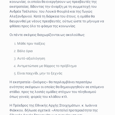
κοινωνίας, οι οποίοι θα ενεργήσουν ως πρεσβευτές της
εκστρατείας, δίδοντας την έναρξη με τη συμμετοχή του
Ανδρέα Τσέλεπου, του Λουκά Φουρλά και της Γωγώς
Αλεξανδρινού. Κατά τη διάρκεια του έτους, η ομάδα θα
διευρυνθεί με νέους πρεσβευτές, ούτως ώστε το μήνυμα να
φθάσει προς όλο το φάσμα της κοινωνίας.
Οι πέντε σκέψεις διαχωρίζονται ως ακολούθως:
Μάθε πριν παίξεις
Βάλε όρια
Αυτό-αξιολόγηση
Αντιμετώπισε με θάρρος το πρόβλημα
Είναι παιχνίδι, μην το ξεχνάς
Η εκστρατεία «Σκέψεις» θα περιλαμβάνει περαιτέρω
ενότητες σκέψεων οι οποίες θα δημιουργηθούν σε επόμενο
στάδιο, προς τις λοιπές ομάδες στόχων του πληθυσμού
όπως γονείς, φορείς του κλάδου κτλ.
Η Πρόεδρος της Εθνικής Αρχής Στοιχημάτων, κ. Ιωάννα
Φιάκκου, δήλωσε σχετικά:
«Αποτελεί προτεραιότητα της